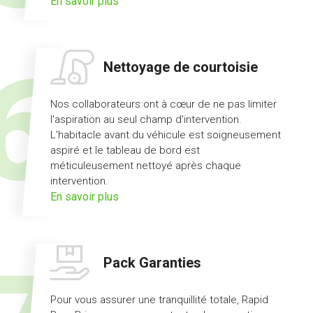
sur
En savoir plus
l'offre
prêt
de
Nettoyage de courtoisie
véhicule
Nos collaborateurs ont à cœur de ne pas limiter
l'aspiration au seul champ d'intervention.
L'habitacle avant du véhicule est soigneusement
aspiré et le tableau de bord est
méticuleusement nettoyé après chaque
intervention.
sur
En savoir plus
l'offre
nettoyage
de
Pack Garanties
courtoisie
Pour vous assurer une tranquillité totale, Rapid