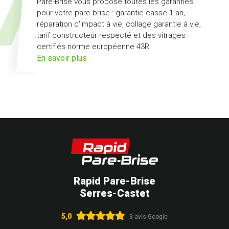
Pare-Brise vous propose toutes les garanties
pour votre pare-brise : garantie casse 1 an,
réparation d'impact à vie, collage garantie à vie,
tarif constructeur respecté et des vitrages
certifiés norme européenne 43R.
sur
En savoir plus
l'offre
pack
Garanties
Rapid Pare-Brise
Serres-Castet
5,0
3 avis Google