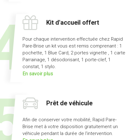
l'offre
pas
d'avance
Kit d'accueil offert
de
frais
Pour chaque intervention effectuée chez Rapid
Pare-Brise un kit vous est remis comprenant : 1
pochette, 1 Blue Card, 2 portes vignette , 1 carte
Parrainage, 1 désodorisant, 1 porte-clef, 1
constat, 1 stylo.
sur
En savoir plus
l'offre
kit
d'accueil
Prêt de véhicule
offert
Afin de conserver votre mobilité, Rapid Pare-
Brise met à votre disposition gratuitement un
véhicule pendant la durée de l'intervention.