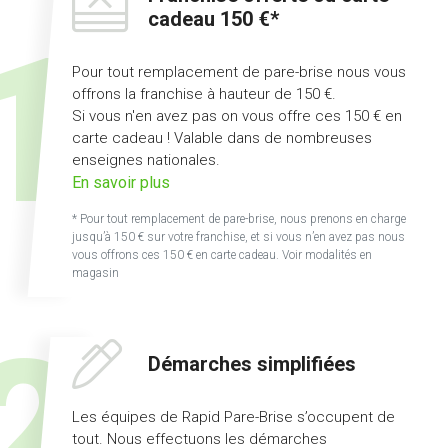
cadeau 150 €*
Pour tout remplacement de pare-brise nous vous
offrons la franchise à hauteur de 150 €.
Si vous n'en avez pas on vous offre ces 150 € en
carte cadeau ! Valable dans de nombreuses
enseignes nationales.
sur
En savoir plus
l'offre
* Pour tout remplacement de pare-brise, nous prenons en charge
franchise
jusqu’à 150 € sur votre franchise, et si vous n’en avez pas nous
offerte
vous offrons ces 150 € en carte cadeau. Voir modalités en
magasin
ou
carte
cadeau
150
Démarches simplifiées
€
Les équipes de Rapid Pare-Brise s’occupent de
tout. Nous effectuons les démarches